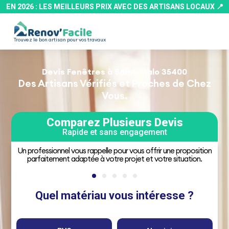
Aller
EN 2026 : LES MEILLEURS PRIX AVEC DES ARTISANS LOCAUX 📍​
au
contenu
Trouvez le bon artisan pour vos travaux
Devis Fenêtres à Saint-Malo 35400
Des Artisans Vérifiés et Proches de Chez
Vous.
Comparez Plusieurs Devis
Rapide et sans engagement
Un professionnel vous rappelle pour vous offrir une proposition
parfaitement adaptée à votre projet et votre situation.