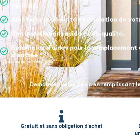
vérifiés.
Améliorez la sécurité et l'isolation de vo
Une installation rapide et de qualité.
Bénéficiez d’aides pour le remplacement 
d'entrée *
* Sous condition d’éligibilité
Demandez votre devis en remplissant le
Gratuit et sans obligation d'achat
un