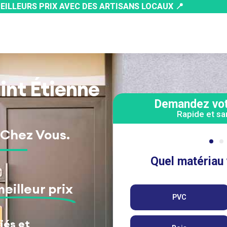
 MEILLEURS PRIX AVEC DES ARTISANS LOCAUX 📍​
int Étienne
Demandez votr
Rapide et s
 Chez Vous.
eilleur prix
iés et