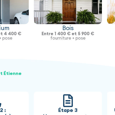
ium
Bois
et 4 400 €
Entre 1 400 € et 5 900 €
+ pose
fourniture + pose
nt Étienne
2 :
Étape 3