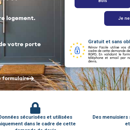
tre logement.
Gratuit et sans ob
de votre porte
Rénov Facile utilise vos
cadre de cette demande de 
RGPD. En validant le form
téléphone et email par no
devis.
 formulaire
Données sécurisées et utilisées
Des menuisiers 
iquement dans le cadre de cette
et