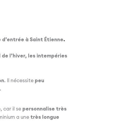
e d’entrée à
Saint Étienne
.
 de l’hiver, les intempéries
on
. Il nécessite
peu
.
 car il se
personnalise très
uminium a une
très longue